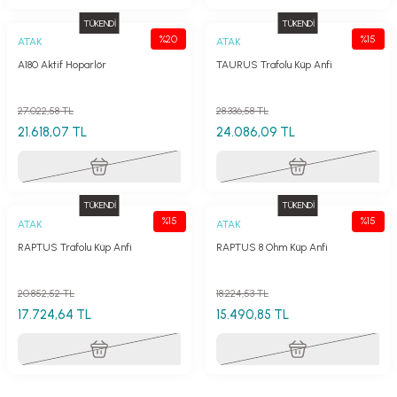
TÜKENDİ
TÜKENDİ
%20
%15
ATAK
ATAK
A180 Aktif Hoparlör
TAURUS Trafolu Küp Anfi
27.022,58 TL
28.336,58 TL
21.618,07 TL
24.086,09 TL
TÜKENDİ
TÜKENDİ
%15
%15
ATAK
ATAK
RAPTUS Trafolu Küp Anfi
RAPTUS 8 Ohm Küp Anfi
20.852,52 TL
18.224,53 TL
17.724,64 TL
15.490,85 TL