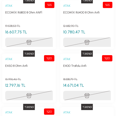
TÜKENDİ
TÜKENDİ
%15
%15
ATAK
ATAK
ECOMİX R6800 8 Ohm ANFİ
ECOMİX R6400 8 Ohm Anfi
19.538,53 TL
12.682,90 TL
16.607,75 TL
10.780,47 TL
TÜKENDİ
TÜKENDİ
%20
%20
ATAK
ATAK
E450 8 Ohm Anfi
E400 Trafolu Anfi
15.996,46 TL
18.338,79 TL
12.797,16 TL
14.671,04 TL
TÜKENDİ
TÜKENDİ
%20
ATAK
ATAK