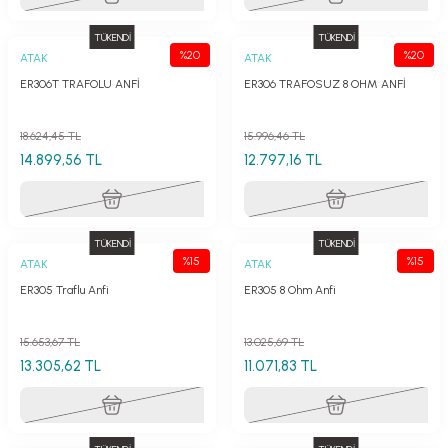
TÜKENDİ
TÜKENDİ
%20
%20
ATAK
ATAK
ER306T TRAFOLU ANFİ
ER306 TRAFOSUZ 8 OHM ANFİ
18.624,45 TL
15.996,46 TL
14.899,56 TL
12.797,16 TL
TÜKENDİ
TÜKENDİ
%15
%15
ATAK
ATAK
ER305 Traflu Anfi
ER305 8 Ohm Anfi
15.653,67 TL
13.025,69 TL
13.305,62 TL
11.071,83 TL