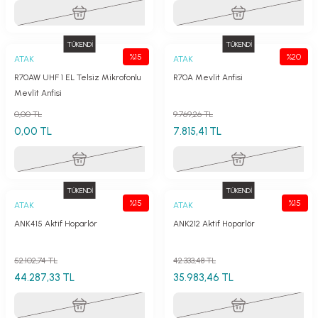
TÜKENDİ
TÜKENDİ
%15
%20
ATAK
ATAK
R70AW UHF 1 EL Telsiz Mikrofonlu
R70A Mevlit Anfisi
Mevlit Anfisi
0,00 TL
9.769,26 TL
0,00 TL
7.815,41 TL
TÜKENDİ
TÜKENDİ
%15
%15
ATAK
ATAK
ANK415 Aktif Hoparlör
ANK212 Aktif Hoparlör
52.102,74 TL
42.333,48 TL
44.287,33 TL
35.983,46 TL