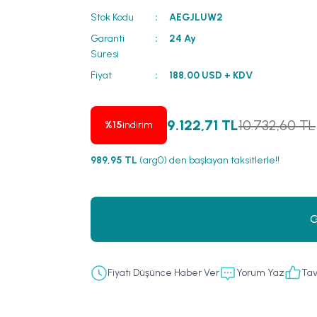
Stok Kodu
AEGJLUW2
Garanti
24 Ay
Süresi
Fiyat
188,00 USD + KDV
9.122,71 TL
10.732,60 TL
%15
indirim
989,95 TL
(arg0) den başlayan taksitlerle!!
G
Fiyatı Düşünce Haber Ver
Yorum Yaz
Tav