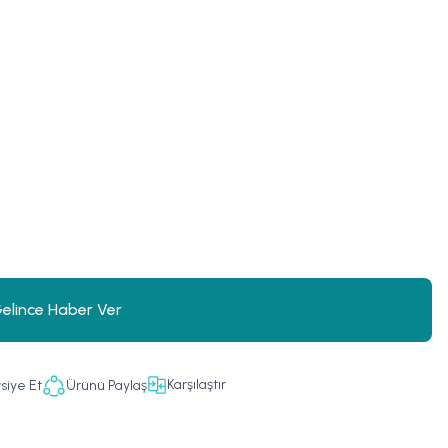
elince Haber Ver
Karşılaştır
siye Et
Ürünü Paylaş