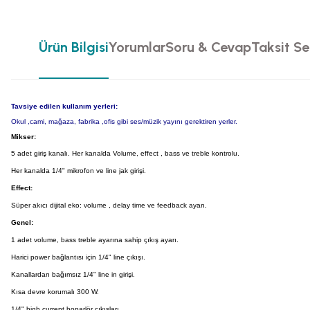
Ürün Bilgisi
Yorumlar
Soru & Cevap
Taksit Se
Tavsiye edilen kullanım yerleri:
Okul ,cami, mağaza, fabrika ,ofis gibi ses/müzik yayını gerektiren yerler.
Mikser:
5 adet giriş kanalı. Her kanalda Volume, effect , bass ve treble kontrolu.
Her kanalda 1/4" mikrofon ve line jak girişi.
Effect:
Süper akıcı dijital eko: volume , delay time ve feedback ayarı.
Genel:
1 adet volume, bass treble ayarına sahip çıkış ayarı.
Harici power bağlantısı için 1/4" line çıkışı.
Kanallardan bağımsız 1/4" line in girişi.
Kısa devre korumalı 300 W.
1/4" high current hoparlör çıkışları.