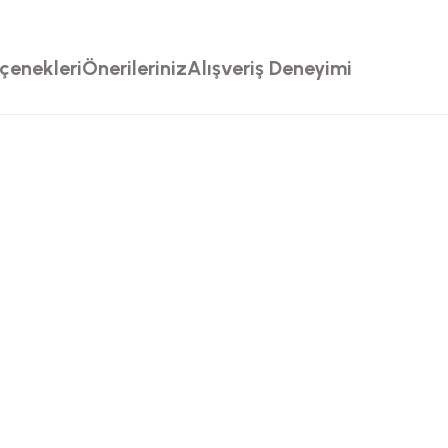
çenekleri
Önerileriniz
Alışveriş Deneyimi