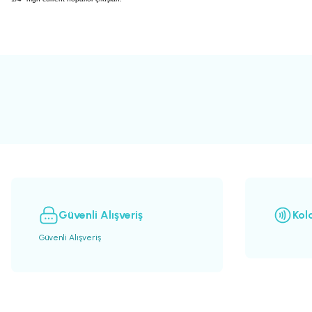
Bu ürünün fiyat bilgisi, resim, ürün açıklamalarında ve diğer konularda yete
Görüş ve önerileriniz için teşekkür ederiz.
Ürün resmi kalitesiz, bozuk veya görüntülenemiyor.
Ürün açıklamasında eksik bilgiler bulunuyor.
Ürün bilgilerinde hatalar bulunuyor.
Ürün fiyatı diğer sitelerden daha pahalı.
Bu ürüne benzer farklı alternatifler olmalı.
Güvenli Alışveriş
Kol
Güvenli Alışveriş