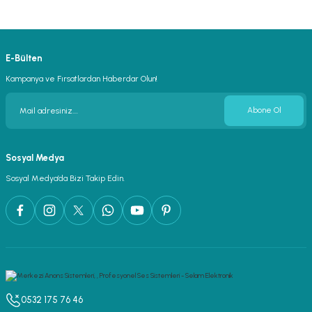
lar
parlörü
 Yaka Mikrofon
E-Bülten
Kampanya ve Fırsatlardan Haberdar Olun!
Abone Ol
Sosyal Medya
Sosyal Medya’da Bizi Takip Edin.
0532 175 76 46