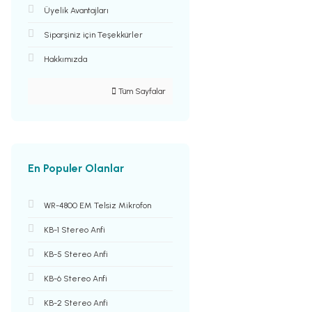
Üyelik Avantajları
Siparşiniz için Teşekkürler
Hakkımızda
Tüm Sayfalar
En Populer Olanlar
WR-4800 EM Telsiz Mikrofon
KB-1 Stereo Anfi
KB-5 Stereo Anfi
KB-6 Stereo Anfi
KB-2 Stereo Anfi