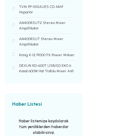
TVM PP-1515AUES CD Aktif
Hoparlör
AN400RSUT2 Stereo Mixer
Amplifikatör
AN400RSUT Stereo Mixer
Amplifikatör
König K-12 P1000 FX Power Mikser
DEXUN RD-600T USB/SD EKO 6
Kanal 600W Hat Trafolu Mixer Anfi
Haber Listesi
Haber listemize kaydolarak
tüm yeniliklerden haberdar
olabilirsiniz.