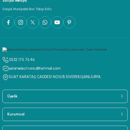
Sosyal Medya
lar
parlörü
Sosyal Medya’da Bizi Takip Edin.
 Yaka Mikrofon
0532 175 76 46
selamelectronic@hotmail.com
SUAT KARATAŞ CADDESİ NO:5/B SİVEREK/ŞANLIURFA
Üyelik
Kurumsal