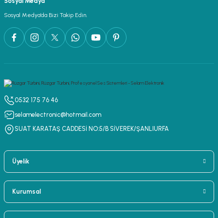
Sosyal Medya
lar
parlörü
Sosyal Medya’da Bizi Takip Edin.
 Yaka Mikrofon
0532 175 76 46
selamelectronic@hotmail.com
SUAT KARATAŞ CADDESİ NO:5/B SİVEREK/ŞANLIURFA
Üyelik
Kurumsal