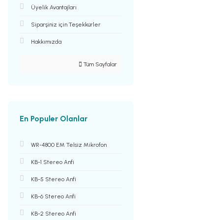
Üyelik Avantajları
Siparşiniz için Teşekkürler
Hakkımızda
Tüm Sayfalar
En Populer Olanlar
WR-4800 EM Telsiz Mikrofon
KB-1 Stereo Anfi
KB-5 Stereo Anfi
KB-6 Stereo Anfi
KB-2 Stereo Anfi