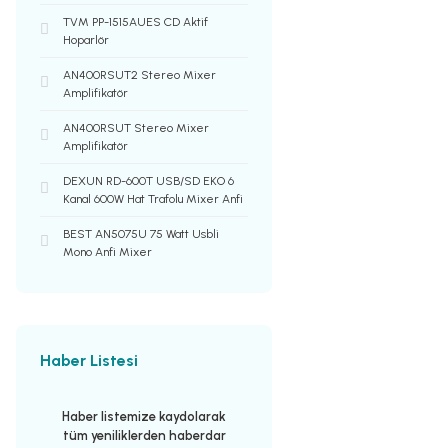
TVM PP-1515AUES CD Aktif
Hoparlör
AN400RSUT2 Stereo Mixer
Amplifikatör
AN400RSUT Stereo Mixer
Amplifikatör
DEXUN RD-600T USB/SD EKO 6
Kanal 600W Hat Trafolu Mixer Anfi
BEST AN5075U 75 Watt Usbli
Mono Anfi Mixer
Haber Listesi
Haber listemize kaydolarak
tüm yeniliklerden haberdar