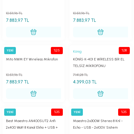
10.511,96 TL
10.511,96 TL
7.883,97 TL
7.883,97 TL
%25
%38
YENİ
MİTO
König
Mito NWM EY Wıreless Mikrofon
KÖNİG K-401 E WİRELESS BİR EL
TELSİZ MİKROFONU
10.511,96 TL
7.141,28 TL
7.883,97 TL
4.399,03 TL
%35
%35
YENİ
YENİ
Best
Best
Best Maestro AN400SUT2 Anfi
Maestro 2x300W Stereo 8 Knl -
2x400 Watt 8 Kanal Ekho + USB +
Echo - USB - 2x100V Sistem
Çift Trafolu