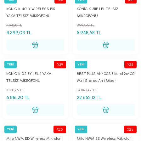
König
König
KÖNİG K-401 Y WİRELESS BİR
KÖNİG K-311E 1 EL TELSİZ
YAKA TELSİZ MİKROFONU
MİKROFONU
7.141,28 TL
9.997,79 TL
4.399,03 TL
5.948,68 TL
%39
%35
YENİ
YENİ
König
Best
KÖNİG K-312 EY 1 EL-1 YAKA
BEST PLUS AN400S 8 Kanal 2x400
TELSİZ MİKROFONU
Watt Stereo Anfi Mixer
11.083,26 TL
34.849,42 TL
6.816,20 TL
22.652,12 TL
%25
%25
YENİ
YENİ
MİTO
MİTO
Mito NWM ED Wıreless Mikrofon
Mito NWM EE Wıreless Mikrofon