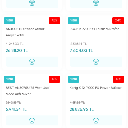
lar
parlörü
 Yaka Mikrofon
%35
%40
YENİ
YENİ
Best
Roof
AN400ST2 Stereo Mixer
ROOF R-720 (EY) Telsiz Mikrofon
Amplifikatör
41.248,00 TL
12.568,64 TL
26.811,20 TL
7.604,03 TL
%35
%30
YENİ
YENİ
Best
König
BEST AN5075U 75 Watt Usbli
König K-12 P1000 FX Power Mikser
Mono Anfi Mixer
9.140,83 TL
41.181,35 TL
5.941,54 TL
28.826,95 TL