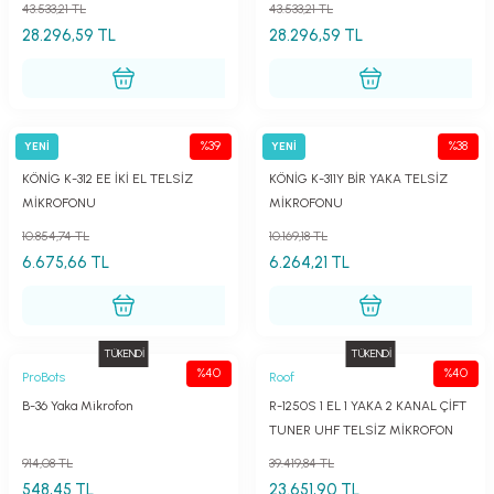
43.533,21 TL
43.533,21 TL
28.296,59 TL
28.296,59 TL
%39
%38
YENİ
YENİ
König
König
KÖNİG K-312 EE İKİ EL TELSİZ
KÖNİG K-311Y BİR YAKA TELSİZ
MİKROFONU
MİKROFONU
10.854,74 TL
10.169,18 TL
6.675,66 TL
6.264,21 TL
TÜKENDİ
TÜKENDİ
%40
%40
ProBots
Roof
B-36 Yaka Mikrofon
R-1250S 1 EL 1 YAKA 2 KANAL ÇİFT
TUNER UHF TELSİZ MİKROFON
914,08 TL
39.419,84 TL
548,45 TL
23.651,90 TL