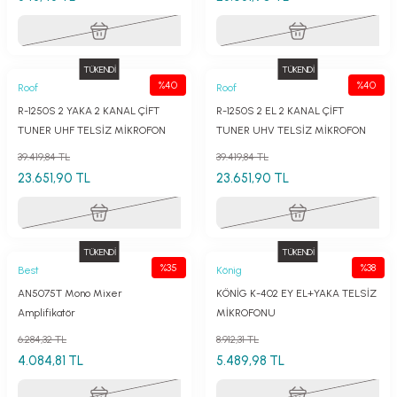
TÜKENDİ
TÜKENDİ
%40
%40
Roof
Roof
R-1250S 2 YAKA 2 KANAL ÇİFT
R-1250S 2 EL 2 KANAL ÇİFT
TUNER UHF TELSİZ MİKROFON
TUNER UHV TELSİZ MİKROFON
39.419,84 TL
39.419,84 TL
23.651,90 TL
23.651,90 TL
TÜKENDİ
TÜKENDİ
%35
%38
Best
König
AN5075T Mono Mixer
KÖNİG K-402 EY EL+YAKA TELSİZ
Amplifikatör
MİKROFONU
6.284,32 TL
8.912,31 TL
4.084,81 TL
5.489,98 TL