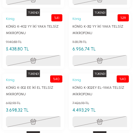
TÜKENDİ
TÜKENDİ
%41
%39
König
König
KÖNİG K-402 YY İKİ YAKA TELSİZ
KÖNİG K-312 YY İKİ YAKA TELSİZ
MİKROFONU
MİKROFONU
9.140,83 TL
11.311,78 TL
5.438,80 TL
6.956,74 TL
TÜKENDİ
TÜKENDİ
%40
%40
König
König
KÖNİG K-302 EE İKİ EL TELSİZ
KÖNİG K-302EY EL-YAKA TELSİZ
MİKROFONU
MİKROFONU
6.112,93 TL
7.426,93 TL
3.698,32 TL
4.493,29 TL