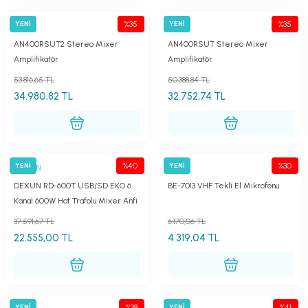
%35
%35
YENİ
YENİ
Best
Best
AN400RSUT2 Stereo Mixer
AN400RSUT Stereo Mixer
Amplifikatör
Amplifikatör
53.816,65 TL
50.388,84 TL
34.980,82 TL
32.752,74 TL
%40
%30
YENİ
YENİ
DEXUN
Bots
DEXUN RD-600T USB/SD EKO 6
BE-7013 VHF Tekli El Mikrofonu
Kanal 600W Hat Trafolu Mixer Anfi
37.591,67 TL
6.170,06 TL
22.555,00 TL
4.319,04 TL
%38
%41
YENİ
YENİ