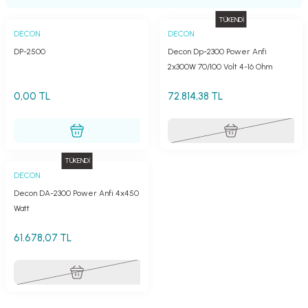
er
fonlar
i
temi
TÜKENDİ
DECON
DECON
istemleri
DP-2500
Decon Dp-2300 Power Anfi
2x300W 70/100 Volt 4-16 Ohm
 & Devre Mebran
ları
 Paketleri
0,00 TL
72.814,38 TL
nnektörler
leri
asa) Mikrofonları
istemi
TÜKENDİ
DECON
fon Sistemleri
i Paketleri
Decon DA-2300 Power Anfi 4x450
Watt
Mikrofonlar
61.678,07 TL
ı
ü
ı
stemi