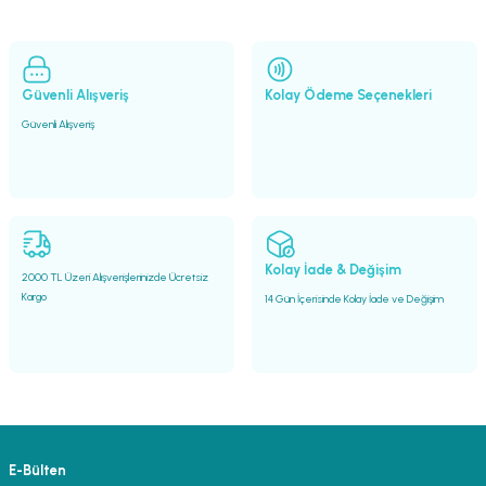
lar
parlörü
 Yaka Mikrofon
Güvenli Alışveriş
Kolay Ödeme Seçenekleri
Güvenli Alışveriş
Kolay İade & Değişim
2000 TL Üzeri Alışverişlerinizde Ücretsiz
Kargo
14 Gün İçerisinde Kolay İade ve Değişim
E-Bülten