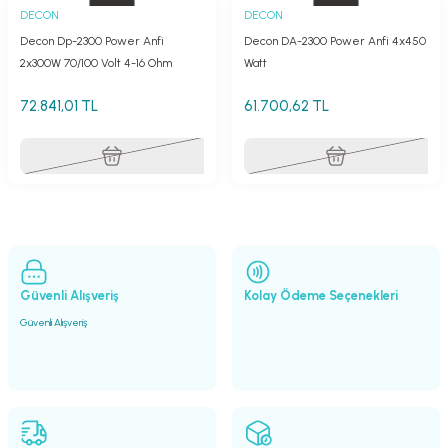
DECON
DECON
er
fonlar
i
temi
Decon Dp-2300 Power Anfi
Decon DA-2300 Power Anfi 4x450
2x300W 70/100 Volt 4-16 Ohm
Watt
istemleri
72.841,01 TL
61.700,62 TL
 & Devre Mebran
ları
 Paketleri
nnektörler
leri
asa) Mikrofonları
istemi
fon Sistemleri
i Paketleri
Güvenli Alışveriş
Kolay Ödeme Seçenekleri
Mikrofonlar
Güvenli Alışveriş
ı
ü
ı
stemi