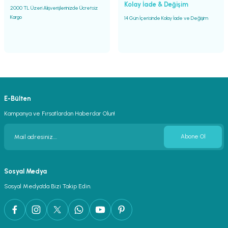
Kolay İade & Değişim
2000 TL Üzeri Alışverişlerinizde Ücretsiz
lar
parlörü
Kargo
14 Gün İçerisinde Kolay İade ve Değişim
 Yaka Mikrofon
E-Bülten
Kampanya ve Fırsatlardan Haberdar Olun!
Abone Ol
Sosyal Medya
Sosyal Medya’da Bizi Takip Edin.