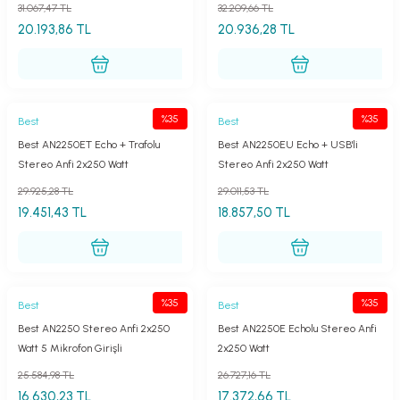
(AN2250UT1)
31.067,47 TL
32.209,66 TL
20.193,86 TL
20.936,28 TL
%35
%35
Best
Best
Best AN2250ET Echo + Trafolu
Best AN2250EU Echo + USB'li
Stereo Anfi 2x250 Watt
Stereo Anfi 2x250 Watt
(AN2250ET1)
29.925,28 TL
29.011,53 TL
19.451,43 TL
18.857,50 TL
%35
%35
Best
Best
Best AN2250 Stereo Anfi 2x250
Best AN2250E Echolu Stereo Anfi
Watt 5 Mikrofon Girişli
2x250 Watt
25.584,98 TL
26.727,16 TL
16.630,23 TL
17.372,66 TL