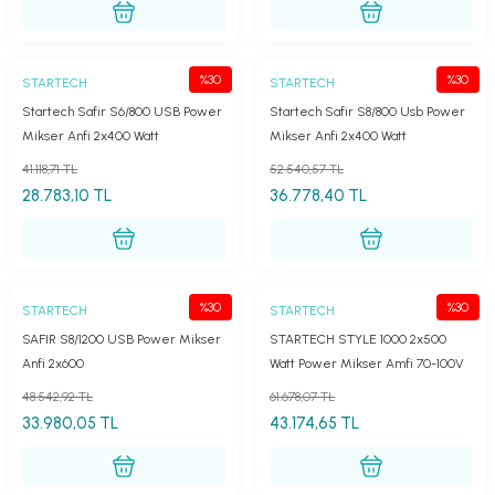
%30
%30
STARTECH
STARTECH
Startech Safir S6/800 USB Power
Startech Safir S8/800 Usb Power
Mikser Anfi 2x400 Watt
Mikser Anfi 2x400 Watt
41.118,71 TL
52.540,57 TL
28.783,10 TL
36.778,40 TL
%30
%30
STARTECH
STARTECH
SAFIR S8/1200 USB Power Mikser
STARTECH STYLE 1000 2x500
Anfi 2x600
Watt Power Mikser Amfi 70-100V
Hat Trafolu
48.542,92 TL
61.678,07 TL
33.980,05 TL
43.174,65 TL