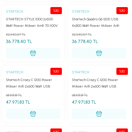
%30
%30
STARTECH
STARTECH
STARTECH STYLE 1000 2x500
Startech Quadro Q6 1200 USB
Watt Power Mikser Amfi 70-100V
4x300 Watt Power Mikser Anfi
Hat Trafolu
52.540,57 TL
52.540,57 TL
36.778,40 TL
36.778,40 TL
%30
%30
STARTECH
STARTECH
Startech Crazy C 1200 Power
Startech Crazy C 1200 Power
Mikser Anfi 2x600 Watt USB
Mikser Anfi 2x600 Watt USB
68.531,18 TL
68.531,18 TL
47.971,83 TL
47.971,83 TL
%30
%30