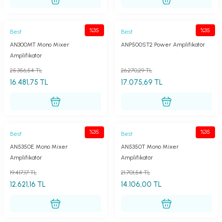
%35
%35
Best
Best
AN300MT Mono Mixer
ANP500ST2 Power Amplifikatör
Amplifikatör
25.356,54 TL
26.270,29 TL
16.481,75 TL
17.075,69 TL
%35
%35
Best
Best
AN5350E Mono Mixer
AN5350T Mono Mixer
Amplifikatör
Amplifikatör
19.417,17 TL
21.701,54 TL
12.621,16 TL
14.106,00 TL