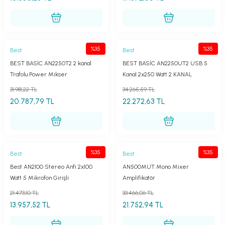
%35
%35
Best
Best
BEST BASİC AN2250T2 2 kanal
BEST BASİC AN2250UT2 USB 5
Trafolu Power Mikser
Kanal 2x250 Watt 2 KANAL
TRAFOLU Stereo Anfi Mixer
31.981,22 TL
34.265,59 TL
20.787,79 TL
22.272,63 TL
%35
%35
Best
Best
Best AN2100 Stereo Anfi 2x100
AN500MUT Mono Mixer
Watt 5 Mikrofon Girişli
Amplifikatör
21.473,10 TL
33.466,06 TL
13.957,52 TL
21.752,94 TL