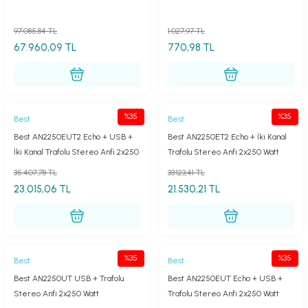
97.085,84 TL
1.027,97 TL
67.960,09 TL
770,98 TL
%35
%35
Best
Best
Best AN2250EUT2 Echo + USB +
Best AN2250ET2 Echo + İki Kanal
İki Kanal Trafolu Stereo Anfi 2x250
Trafolu Stereo Anfi 2x250 Watt
Watt
35.407,78 TL
33.123,41 TL
23.015,06 TL
21.530,21 TL
%35
%35
Best
Best
Best AN2250UT USB + Trafolu
Best AN2250EUT Echo + USB +
Stereo Anfi 2x250 Watt
Trafolu Stereo Anfi 2x250 Watt