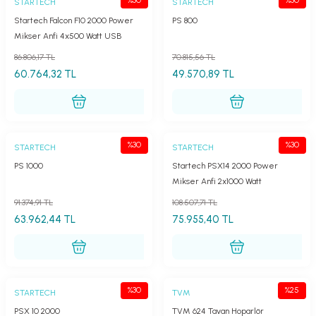
STARTECH
STARTECH
Startech Falcon F10 2000 Power
PS 800
Mikser Anfi 4x500 Watt USB
86.806,17 TL
70.815,56 TL
60.764,32 TL
49.570,89 TL
%30
%30
STARTECH
STARTECH
PS 1000
Startech PSX14 2000 Power
Mikser Anfi 2x1000 Watt
91.374,91 TL
108.507,71 TL
63.962,44 TL
75.955,40 TL
%30
%25
STARTECH
TVM
PSX 10 2000
TVM 624 Tavan Hoparlör