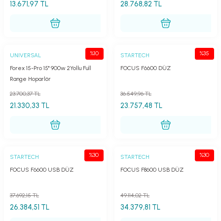
13.671,97 TL
28.768,82 TL
lar
parlörü
 Yaka Mikrofon
%10
%35
UNIVERSAL
STARTECH
Forex 15-Pro 15'' 900w 2Yollu Full
FOCUS F6600 DÜZ
Range Hoparlör
23.700,37 TL
36.549,96 TL
21.330,33 TL
23.757,48 TL
%30
%30
STARTECH
STARTECH
FOCUS F6600 USB DÜZ
FOCUS F8600 USB DÜZ
37.692,15 TL
49.114,02 TL
26.384,51 TL
34.379,81 TL