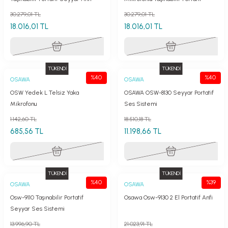
Seyyar Anfi
30.279,01 TL
30.279,01 TL
18.016,01 TL
18.016,01 TL
TÜKENDİ
TÜKENDİ
%40
%40
OSAWA
OSAWA
OSW Yedek L Telsiz Yaka
OSAWA OSW-8130 Seyyar Portatif
Mikrofonu
Ses Sistemi
1.142,60 TL
18.510,18 TL
685,56 TL
11.198,66 TL
TÜKENDİ
TÜKENDİ
%40
%39
OSAWA
OSAWA
Osw-9110 Taşınabilir Portatif
Osawa Osw-9130 2 El Portatif Anfi
Seyyar Ses Sistemi
13.996,90 TL
21.023,91 TL