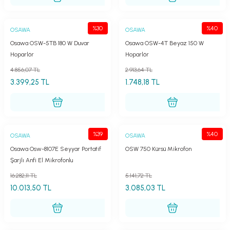
%30
%40
OSAWA
OSAWA
Osawa OSW-5TB 180 W Duvar
Osawa OSW-4T Beyaz 150 W
Hoparlör
Hoparlör
4.856,07 TL
2.913,64 TL
3.399,25 TL
1.748,18 TL
%39
%40
OSAWA
OSAWA
Osawa Osw-8107E Seyyar Portatif
OSW 750 Kürsü Mikrofon
Şarjlı Anfi El Mikrofonlu
16.282,11 TL
5.141,72 TL
10.013,50 TL
3.085,03 TL