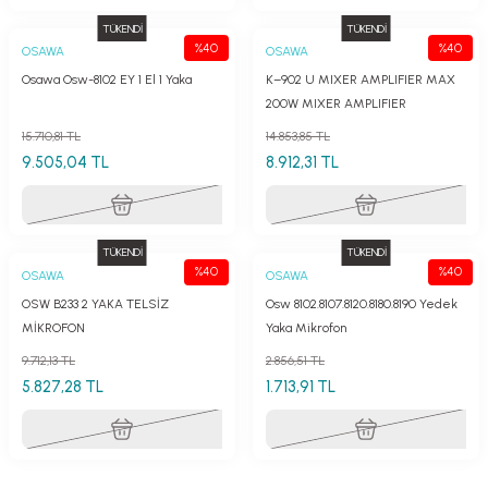
TÜKENDİ
TÜKENDİ
%40
%40
OSAWA
OSAWA
Osawa Osw-8102 EY 1 El 1 Yaka
K–902 U MIXER AMPLIFIER MAX
200W MIXER AMPLIFIER
15.710,81 TL
14.853,85 TL
9.505,04 TL
8.912,31 TL
TÜKENDİ
TÜKENDİ
%40
%40
OSAWA
OSAWA
OSW B233 2 YAKA TELSİZ
Osw 8102.8107.8120.8180.8190 Yedek
MİKROFON
Yaka Mikrofon
9.712,13 TL
2.856,51 TL
5.827,28 TL
1.713,91 TL