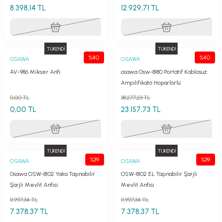
8.398,14 TL
12.929,71 TL
TÜKENDİ
TÜKENDİ
%40
%40
OSAWA
OSAWA
AV-986 Mikser Anfi
osawa Osw-8180 Portatif Kablosuz
Ampilifikatö Hoparlörlü
0,00 TL
38.277,23 TL
0,00 TL
23.157,73 TL
TÜKENDİ
TÜKENDİ
%39
%39
OSAWA
OSAWA
0sawa OSW-8102 Yaka Taşınabilir
OSW-8102 EL Taşınabilir Şarjlı
Şarjlı Mevlit Anfisi
Mevlit Anfisi
11.997,34 TL
11.997,34 TL
7.378,37 TL
7.378,37 TL