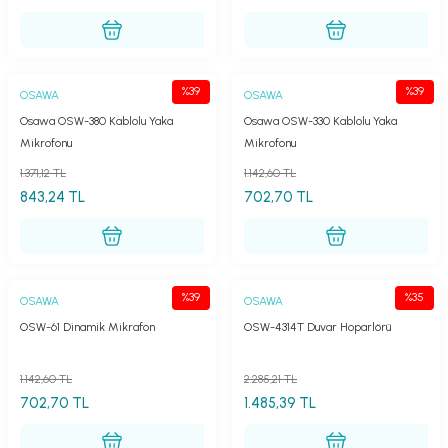
lar
parlörü
 Yaka Mikrofon
%39
%39
OSAWA
OSAWA
Osawa OSW-380 Kablolu Yaka
Osawa OSW-330 Kablolu Yaka
Mikrofonu
Mikrofonu
1.371,12 TL
1.142,60 TL
843,24 TL
702,70 TL
%39
%35
OSAWA
OSAWA
OSW-61 Dinamik Mikrafon
OSW-4314T Duvar Hoparlörü
1.142,60 TL
2.285,21 TL
702,70 TL
1.485,39 TL