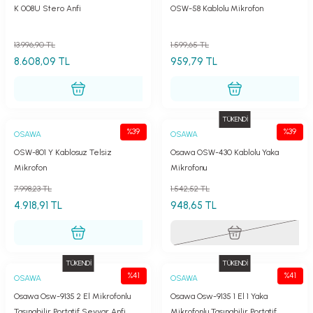
K 008U Stero Anfi
OSW-58 Kablolu Mikrofon
13.996,90 TL
1.599,65 TL
8.608,09 TL
959,79 TL
TÜKENDİ
%39
%39
OSAWA
OSAWA
OSW-801 Y Kablosuz Telsiz
Osawa OSW-430 Kablolu Yaka
Mikrofon
Mikrofonu
7.998,23 TL
1.542,52 TL
4.918,91 TL
948,65 TL
TÜKENDİ
TÜKENDİ
%41
%41
OSAWA
OSAWA
Osawa Osw-9135 2 El Mikrofonlu
Osawa Osw-9135 1 El 1 Yaka
Taşınabilir Portatif Seyyar Anfi
Mikrofonlu Taşınabilir Portatif