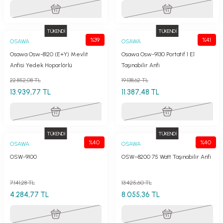
TÜKENDİ
TÜKENDİ
%39
%41
OSAWA
OSAWA
Osawa Osw-8120 (E+Y) Mevlit
Osawa Osw-9130 Portatif 1 El
Anfisi Yedek Hoparlörlü
Taşınabilir Anfi
22.852,08 TL
19.138,62 TL
13.939,77 TL
11.387,48 TL
TÜKENDİ
TÜKENDİ
%40
%40
OSAWA
OSAWA
OSW-9100
OSW–8200 75 Watt Taşınabilir Anfi
7.141,28 TL
13.425,60 TL
4.284,77 TL
8.055,36 TL