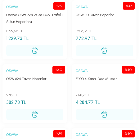
%39
%39
OSAWA
OSAWA
Osawa OSW-638 16Cm 100V Trafolu
OSW 110 Duvar Hoparlör
Sütun Hoparlörü
1.999,56 TL
1.256,86 TL
1.229,73 TL
772,97 TL
%40
%40
OSAWA
OSAWA
OSW 624 Tavan Hoparlör
F 100 4 Kanal Dec Mikser
971,21 TL
7.141,28 TL
582,73 TL
4.284,77 TL
%39
%40
OSAWA
OSAWA