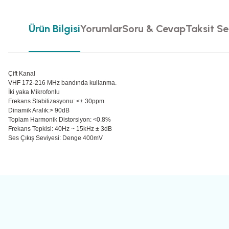
Ürün Bilgisi
Yorumlar
Soru & Cevap
Taksit Se
Çift Kanal
VHF 172-216 MHz bandında kullanma.
İki yaka Mikrofonlu
Frekans Stabilizasyonu: <± 30ppm
Dinamik Aralık:> 90dB
Toplam Harmonik Distorsiyon: <0.8%
Frekans Tepkisi: 40Hz ~ 15kHz ± 3dB
Ses Çıkış Seviyesi: Denge 400mV
Bu ürünün fiyat bilgisi, resim, ürün açıklamalarında ve diğer konularda yete
Görüş ve önerileriniz için teşekkür ederiz.
Ürün resmi kalitesiz, bozuk veya görüntülenemiyor.