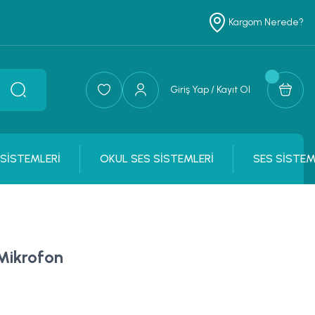
Kargom Nerede?
Giriş Yap / Kayıt Ol
 SİSTEMLERİ
OKUL SES SİSTEMLERİ
SES SİSTEM
Mikrofon