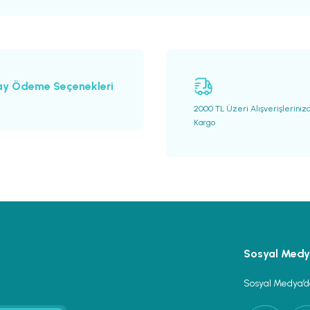
ay Ödeme Seçenekleri
2000 TL Üzeri Alışverişleriniz
Kargo
Gönder
Sosyal Med
Sosyal Medya’da