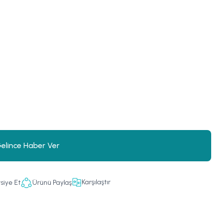
)
elince Haber Ver
Karşılaştır
siye Et
Ürünü Paylaş