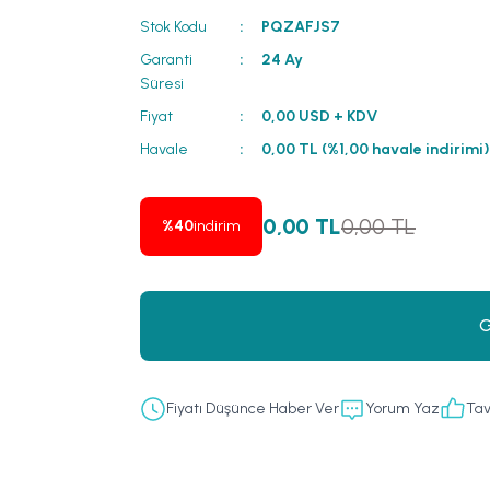
Stok Kodu
PQZAFJS7
Garanti
24 Ay
Süresi
Fiyat
0,00 USD + KDV
Havale
0,00 TL (%1,00 havale indirimi
0,00 TL
0,00 TL
%40
indirim
G
Fiyatı Düşünce Haber Ver
Yorum Yaz
Tav