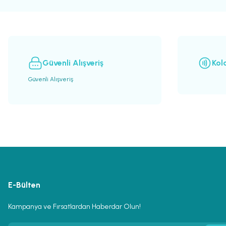
Ürün açıklamasında eksik bilgiler bulunuyor.
Ürün bilgilerinde hatalar bulunuyor.
Ürün fiyatı diğer sitelerden daha pahalı.
Bu ürüne benzer farklı alternatifler olmalı.
Güvenli Alışveriş
Kol
Güvenli Alışveriş
E-Bülten
Kampanya ve Fırsatlardan Haberdar Olun!