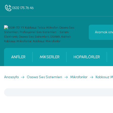
0532 175 76 46
ANFİLER
MİKSERLER
HOPARLÖRLER
Anasayfa
Osawa Ses Sistemleri
Mikrofonlar
Kablosuz M