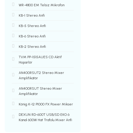
WR-4800 EM Telsiz Mikrofon
KB-1 Stereo Anfi
KB-5 Stereo Anfi
KB-6 Stereo Anfi
KB-2 Stereo Anfi
TVM PP-1515AUES CD Aktif
Hoparlör
AN400RSUT2 Stereo Mixer
Amplifikatör
AN400RSUT Stereo Mixer
Amplifikatör
König K-12 P1000 FX Power Mikser
DEXUN RD-600T USB/SD EKO 6
Kanal 600W Hat Trafolu Mixer Anfi