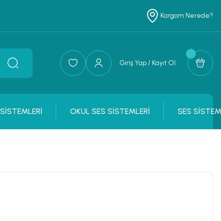
Kargom Nerede?
Giriş Yap / Kayıt Ol
 SİSTEMLERİ
OKUL SES SİSTEMLERİ
SES SİSTEM