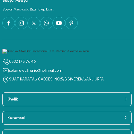
Sosyal Medya
lar
parlörü
Sosyal Medya’da Bizi Takip Edin.
 Yaka Mikrofon
0532 175 76 46
selamelectronic@hotmail.com
SUAT KARATAŞ CADDESİ NO:5/B SİVEREK/ŞANLIURFA
Üyelik
Kurumsal