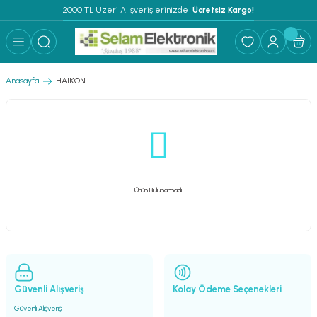
2000 TL Üzeri Alışverişlerinizde 
 Ücretsiz Kargo!
Geri Dön
Geri Dön
Geri Dön
Geri Dön
Geri Dön
Geri Dön
Geri Dön
Geri Dön
Geri Dön
ER
AR
 ANFİLER
STEMLERİ
İSTEMLERİ
 PAKETLER
i
Anasayfa
HAIKON
) Mikrofonlar
emler
MLERİ PAKET
onları
MLERİ PAKET
Anfiler
rofonları
fonlar
TEMLERİ PAKET
zı
Ürün Bulunamadı.
lu Hoparlörler
rofonlar
ar Sistemler
Anfiler
 Hoparlörler
nektörler
) Mikrofonlar
er
ör
etleri
) Mikrofonlar
Güvenli Alışveriş
Kolay Ödeme Seçenekleri
ri
ofon
fonlar
 Ve Pako Şalter
Güvenli Alışveriş