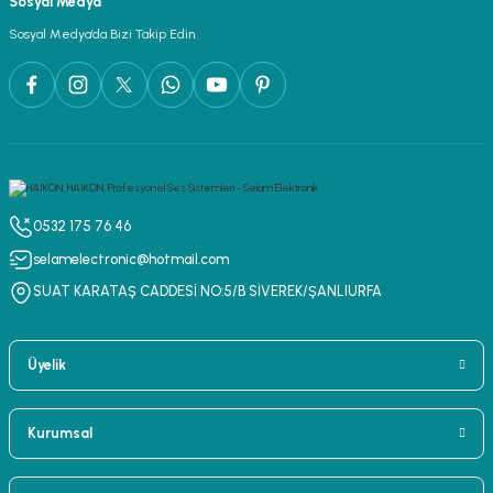
Sosyal Medya
lar
parlörü
Sosyal Medya’da Bizi Takip Edin.
 Yaka Mikrofon
0532 175 76 46
selamelectronic@hotmail.com
SUAT KARATAŞ CADDESİ NO:5/B SİVEREK/ŞANLIURFA
Üyelik
Kurumsal