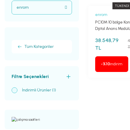
TÜKENDİ
enrom
enrom
PC10M 10 bölge Kont
Dijital Anons Modül
38.548,79
4
Tüm Kategoriler
TL
T
-%10
indirim
Filtre Seçenekleri
İndirimli Ürünler (1)