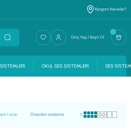
Kargom Nerede?
Giriş Yap / Kayıt Ol
 SİSTEMLERİ
OKUL SES SİSTEMLERİ
SES SİSTEM
lam 1 ürün