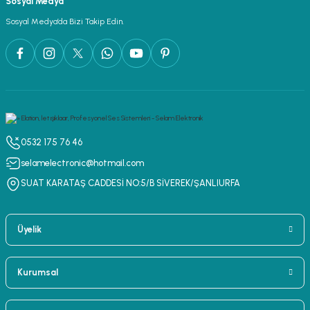
Sosyal Medya
lar
parlörü
Sosyal Medya’da Bizi Takip Edin.
 Yaka Mikrofon
0532 175 76 46
selamelectronic@hotmail.com
SUAT KARATAŞ CADDESİ NO:5/B SİVEREK/ŞANLIURFA
Üyelik
Kurumsal