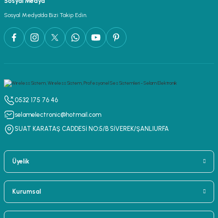
Sosyal Medya
lar
parlörü
Sosyal Medya’da Bizi Takip Edin.
 Yaka Mikrofon
0532 175 76 46
selamelectronic@hotmail.com
SUAT KARATAŞ CADDESİ NO:5/B SİVEREK/ŞANLIURFA
Üyelik
Kurumsal