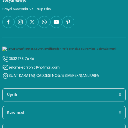
Sosyal Medya
lar
parlörü
Sosyal Medya’da Bizi Takip Edin.
 Yaka Mikrofon
0532 175 76 46
selamelectronic@hotmail.com
SUAT KARATAŞ CADDESİ NO:5/B SİVEREK/ŞANLIURFA
Üyelik
Kurumsal