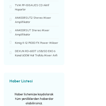
TVM PP-1515AUES CD Aktif
Hoparlör
AN400RSUT2 Stereo Mixer
Amplifikatör
AN400RSUT Stereo Mixer
Amplifikatör
König K-12 P1000 FX Power Mikser
DEXUN RD-600T USB/SD EKO 6
Kanal 600W Hat Trafolu Mixer Anfi
Haber Listesi
Haber listemize kaydolarak
tüm yeniliklerden haberdar
olabilirsiniz.