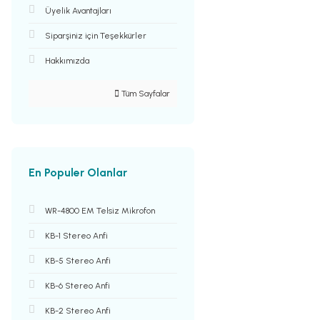
Üyelik Avantajları
Siparşiniz için Teşekkürler
Hakkımızda
Tüm Sayfalar
En Populer Olanlar
WR-4800 EM Telsiz Mikrofon
KB-1 Stereo Anfi
KB-5 Stereo Anfi
KB-6 Stereo Anfi
KB-2 Stereo Anfi