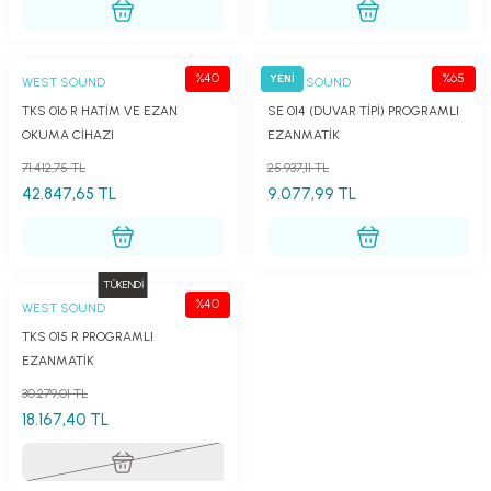
lar
parlörü
 Yaka Mikrofon
%40
%65
YENİ
WEST SOUND
WEST SOUND
TKS 016 R HATİM VE EZAN
SE 014 (DUVAR TİPİ) PROGRAMLI
OKUMA CİHAZI
EZANMATİK
71.412,75 TL
25.937,11 TL
42.847,65 TL
9.077,99 TL
TÜKENDİ
%40
WEST SOUND
TKS 015 R PROGRAMLI
EZANMATİK
30.279,01 TL
18.167,40 TL