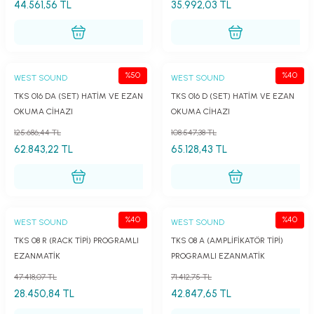
44.561,56 TL
35.992,03 TL
er
fonlar
i
temi
istemleri
%50
%40
WEST SOUND
WEST SOUND
 & Devre Mebran
ları
 Paketleri
TKS 016 DA (SET) HATİM VE EZAN
TKS 016 D (SET) HATİM VE EZAN
OKUMA CİHAZI
OKUMA CİHAZI
nnektörler
leri
125.686,44 TL
108.547,38 TL
62.843,22 TL
65.128,43 TL
asa) Mikrofonları
istemi
fon Sistemleri
i Paketleri
%40
%40
WEST SOUND
WEST SOUND
Mikrofonlar
TKS 08 R (RACK TİPİ) PROGRAMLI
TKS 08 A (AMPLİFİKATÖR TİPİ)
EZANMATİK
PROGRAMLI EZANMATİK
ı
ü
47.418,07 TL
71.412,75 TL
ı
stemi
28.450,84 TL
42.847,65 TL