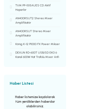
TVM PP-1515AUES CD Aktif
Hoparlör
AN400RSUT2 Stereo Mixer
Amplifikatör
AN400RSUT Stereo Mixer
Amplifikatör
König K-12 P1000 FX Power Mikser
DEXUN RD-600T USB/SD EKO 6
Kanal 600W Hat Trafolu Mixer Anfi
Haber Listesi
Haber listemize kaydolarak
tüm yeniliklerden haberdar
olabilirsiniz.