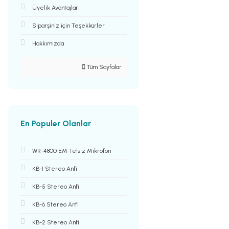
Üyelik Avantajları
Siparşiniz için Teşekkürler
Hakkımızda
Tüm Sayfalar
En Populer Olanlar
WR-4800 EM Telsiz Mikrofon
KB-1 Stereo Anfi
KB-5 Stereo Anfi
KB-6 Stereo Anfi
KB-2 Stereo Anfi