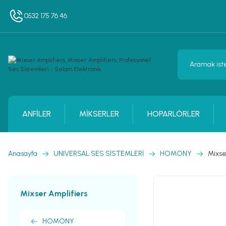
0532 175 76 46
ANFİLER
MİKSERLER
HOPARLÖRLER
Anasayfa
UNIVERSAL SES SİSTEMLERİ
HOMONY
Mixse
Mixser Amplifiers
HOMONY