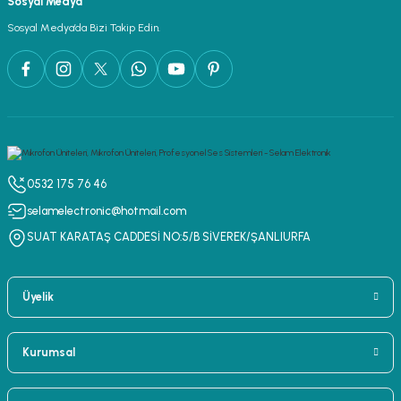
Sosyal Medya
lar
parlörü
Sosyal Medya’da Bizi Takip Edin.
 Yaka Mikrofon
0532 175 76 46
selamelectronic@hotmail.com
SUAT KARATAŞ CADDESİ NO:5/B SİVEREK/ŞANLIURFA
Üyelik
Kurumsal