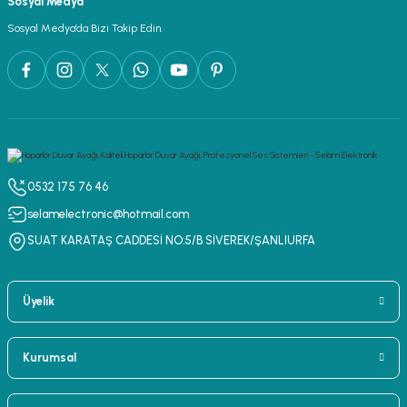
Sosyal Medya
lar
parlörü
Sosyal Medya’da Bizi Takip Edin.
 Yaka Mikrofon
0532 175 76 46
selamelectronic@hotmail.com
SUAT KARATAŞ CADDESİ NO:5/B SİVEREK/ŞANLIURFA
Üyelik
Kurumsal