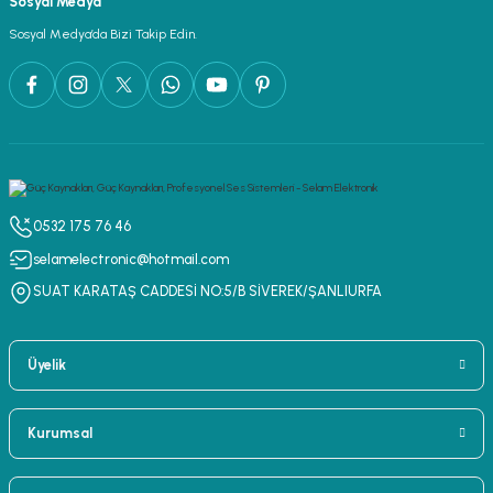
Sosyal Medya
lar
parlörü
Sosyal Medya’da Bizi Takip Edin.
 Yaka Mikrofon
0532 175 76 46
selamelectronic@hotmail.com
SUAT KARATAŞ CADDESİ NO:5/B SİVEREK/ŞANLIURFA
Üyelik
Kurumsal