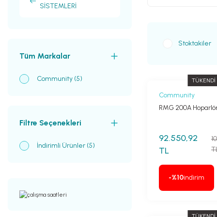
SİSTEMLERİ
Stoktakiler
Tüm Markalar
Community (5)
TÜKENDİ
Community
RMG 200A Hoparlö
Filtre Seçenekleri
92.550,92
1
İndirimli Ürünler (5)
TL
T
-%10
indirim
TÜKENDİ