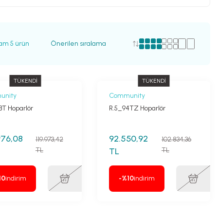
am 5 ürün
TÜKENDİ
TÜKENDİ
unity
Community
BT Hoparlör
R.5_94TZ Hoparlör
976,08
92.550,92
119.973,42
102.834,36
TL
TL
TL
10
indirim
-%10
indirim