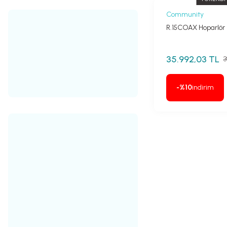
Community
R.15COAX Hoparlör
35.992,03 TL
3
-%10
indirim