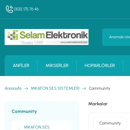
0532 175 76 46
ANFİLER
MİKSERLER
HOPARLÖRLER
Anasayfa
MİKAFON SES SİSTEMLERİ
Community
Markalar
Community
Community
MİKAFON SES