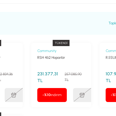
Topl
TÜKENDİ
Community
Comm
r
RSH 462 Hoparlör
R.5SU
231.377,31
107.
02.834,36
257.085,90
L
TL
TL
TL
-%10
indirim
-%