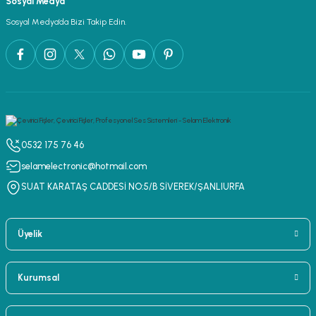
Sosyal Medya
lar
parlörü
Sosyal Medya’da Bizi Takip Edin.
 Yaka Mikrofon
0532 175 76 46
selamelectronic@hotmail.com
SUAT KARATAŞ CADDESİ NO:5/B SİVEREK/ŞANLIURFA
Üyelik
Kurumsal