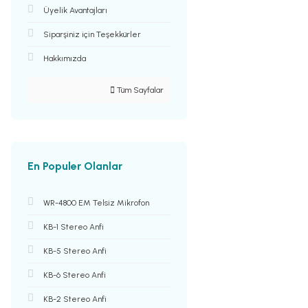
Üyelik Avantajları
Siparşiniz için Teşekkürler
Hakkımızda
Tüm Sayfalar
En Populer Olanlar
WR-4800 EM Telsiz Mikrofon
KB-1 Stereo Anfi
KB-5 Stereo Anfi
KB-6 Stereo Anfi
KB-2 Stereo Anfi