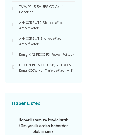
TVM PP-1515AUES CD Aktif
Hoparlör
AN400RSUT2 Stereo Mixer
Amplifikatör
AN400RSUT Stereo Mixer
Amplifikatör
König K-12 P1000 FX Power Mikser
DEXUN RD-600T USB/SD EKO 6
Kanal 600W Hat Trafolu Mixer Anfi
Haber Listesi
Haber listemize kaydolarak
tüm yeniliklerden haberdar
olabilirsiniz.