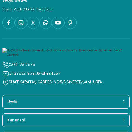
Sosyal Medya
lar
parlörü
Sosyal Medya’da Bizi Takip Edin.
 Yaka Mikrofon
0532 175 76 46
selamelectronic@hotmail.com
SUAT KARATAŞ CADDESİ NO:5/B SİVEREK/ŞANLIURFA
Üyelik
Kurumsal