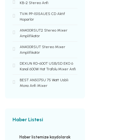
KB-2 Stereo Anfi
TVM PP-1515AUES CD Aktif
Hoparlör
AN400RSUT2 Stereo Mixer
Amplifikatör
AN400RSUT Stereo Mixer
Amplifikatör
DEXUN RD-600T USB/SD EKO 6
Kanal 600W Hat Trafolu Mixer Anfi
BEST AN5075U 75 Watt Usbli
Mono Anfi Mixer
Haber Listesi
Haber listemize kaydolarak