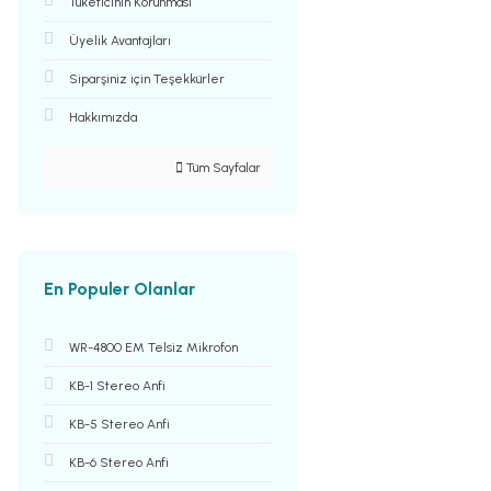
Tüketicinin Korunması
Üyelik Avantajları
Siparşiniz için Teşekkürler
Hakkımızda
Tüm Sayfalar
En Populer Olanlar
WR-4800 EM Telsiz Mikrofon
KB-1 Stereo Anfi
KB-5 Stereo Anfi
KB-6 Stereo Anfi