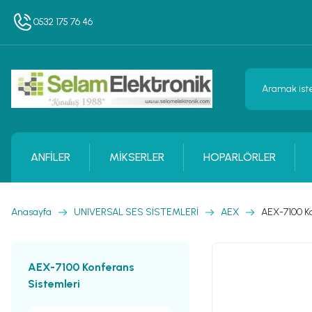
0532 175 76 46
ANFİLER
MİKSERLER
HOPARLÖRLER
Anasayfa
UNIVERSAL SES SİSTEMLERİ
AEX
AEX-7100 Ko
AEX-7100 Konferans
Sistemleri