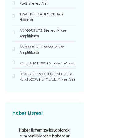
KB-2 Stereo Anfi
TVM PP-1515AUES CD Aktif
Hoparlör
AN400RSUT2 Stereo Mixer
Amplifikatör
AN400RSUT Stereo Mixer
Amplifikatör
König K-12 P1000 FX Power Mikser
DEXUN RD-600T USB/SD EKO 6
Kanal 600W Hat Trafolu Mixer Anfi
Haber Listesi
Haber listemize kaydolarak
tüm yeniliklerden haberdar