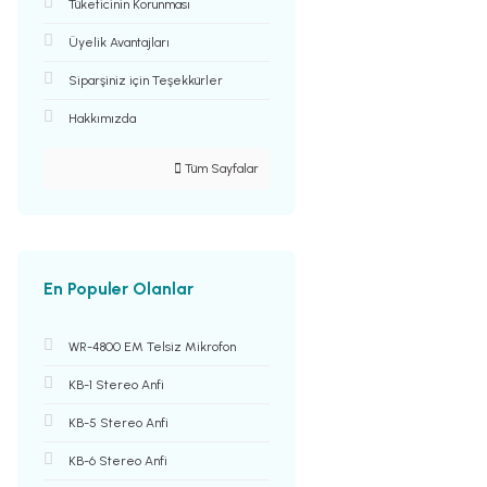
Tüketicinin Korunması
Üyelik Avantajları
Siparşiniz için Teşekkürler
Hakkımızda
Tüm Sayfalar
En Populer Olanlar
WR-4800 EM Telsiz Mikrofon
KB-1 Stereo Anfi
KB-5 Stereo Anfi
KB-6 Stereo Anfi