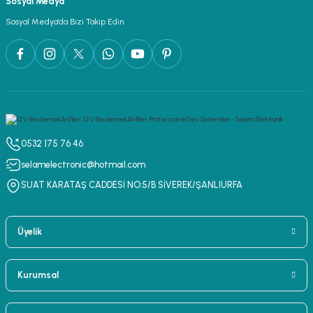
Sosyal Medya
lar
parlörü
Sosyal Medya’da Bizi Takip Edin.
 Yaka Mikrofon
0532 175 76 46
selamelectronic@hotmail.com
SUAT KARATAŞ CADDESİ NO:5/B SİVEREK/ŞANLIURFA
Üyelik
Kurumsal