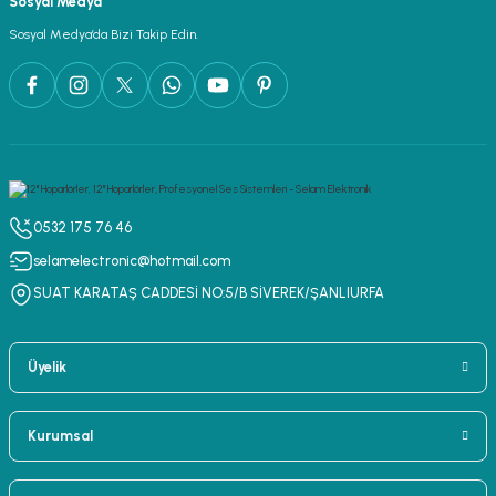
Sosyal Medya
lar
parlörü
Sosyal Medya’da Bizi Takip Edin.
 Yaka Mikrofon
0532 175 76 46
selamelectronic@hotmail.com
SUAT KARATAŞ CADDESİ NO:5/B SİVEREK/ŞANLIURFA
Üyelik
Kurumsal