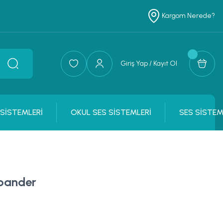
Kargom Nerede?
Giriş Yap / Kayıt Ol
 SİSTEMLERİ
OKUL SES SİSTEMLERİ
SES SİSTEM
pander