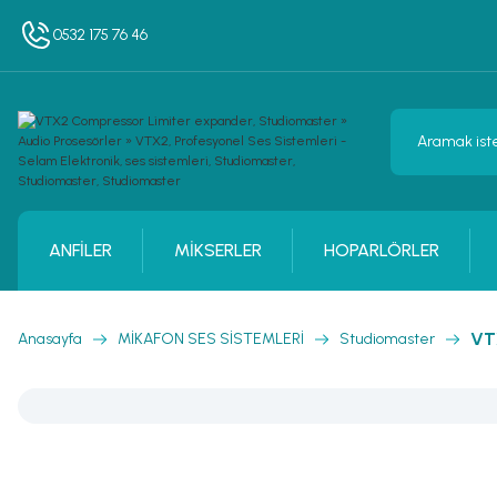
0532 175 76 46
ANFİLER
MİKSERLER
HOPARLÖRLER
VT
Anasayfa
MİKAFON SES SİSTEMLERİ
Studiomaster