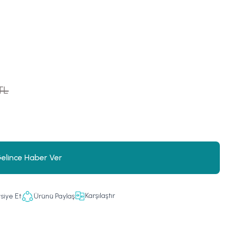
TL
elince Haber Ver
Karşılaştır
siye Et
Ürünü Paylaş