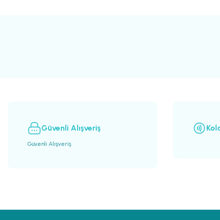
Bu ürünün fiyat bilgisi, resim, ürün açıklamalarında ve diğer konularda yete
Görüş ve önerileriniz için teşekkür ederiz.
Ürün resmi kalitesiz, bozuk veya görüntülenemiyor.
Ürün açıklamasında eksik bilgiler bulunuyor.
Ürün bilgilerinde hatalar bulunuyor.
Ürün fiyatı diğer sitelerden daha pahalı.
Bu ürüne benzer farklı alternatifler olmalı.
Güvenli Alışveriş
Kol
Güvenli Alışveriş