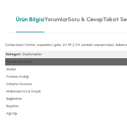
Ürün Bilgisi
Yorumlar
Soru & Cevap
Taksit Se
Compressor/ limiter, expander/ gate, 2U 19", 2 CH, Lambalı (vacuum tube), balanced
Kategori:
Studiomaster
Teknik Özellikler
Model
Frekans Aralığı
Çalışma Seviyesi
Maksimum Giriş Sinyali
Bağlantılar
Boyutları
Ağırlığı