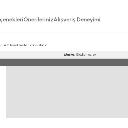
çenekleri
Önerileriniz
Alışveriş Deneyimi
, 4 lü level meter, canlı-studio.
Marka:
Studiomaster