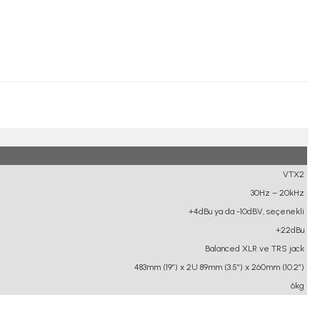
VTX2
30Hz – 20kHz
+4dBu ya da -10dBV, seçenekli
+22dBu
Balanced XLR ve TRS jack
483mm (19”) x 2U 89mm (3.5”) x 260mm (10.2”)
6kg