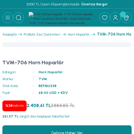
2000 TL Üzeri Alışverişlerinizde 
 Ücretsiz Kargo!
Geri Dön
Geri Dön
Geri Dön
Geri Dön
Geri Dön
Geri Dön
Geri Dön
Geri Dön
Geri Dön
ER
AR
 ANFİLER
STEMLERİ
İSTEMLERİ
 PAKETLER
i
TVM-706 Horn Hopa
Anasayfa
ProBots Ses Sistemleri
Horn Hoparlör
) Mikrofonlar
emler
MLERİ PAKET
onları
MLERİ PAKET
TVM-706 Horn Hoparlör
Anfiler
rofonları
fonlar
TEMLERİ PAKET
zı
Kategori
Horn Hoparlör
Marka
TVM
lu Hoparlörler
rofonlar
ar Sistemler
Stok Kodu
BEFMU238
Fiyat
68,00 USD + KDV
Anfiler
 Hoparlörler
nektörler
) Mikrofonlar
er
2.408,61 TL
3.884,85 TL
%38
indirim
ör
etleri
) Mikrofonlar
261,37 TL
(arg0) den başlayan taksitlerle!!
ri
ofon
fonlar
 Ve Pako Şalter
Gelince Haber Ver