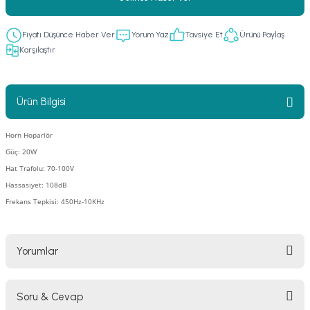
er
fonlar
i
temi
Fiyatı Düşünce Haber Ver
Yorum Yaz
Tavsiye Et
Ürünü Paylaş
istemleri
Karşılaştır
 & Devre Mebran
ları
 Paketleri
Ürün Bilgisi
nnektörler
leri
Horn Hoparlör
Güç: 20W
asa) Mikrofonları
istemi
Hat Trafolu: 70-100V
Hassasiyet: 108dB
fon Sistemleri
i Paketleri
Frekans Tepkisi: 450Hz-10KHz
Mikrofonlar
Yorumlar
ı
ü
ı
stemi
Soru & Cevap
Bu ürüne ilk yorumu siz yapın!