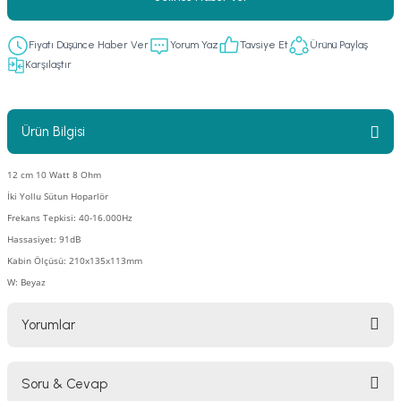
er
fonlar
i
temi
Fiyatı Düşünce Haber Ver
Yorum Yaz
Tavsiye Et
Ürünü Paylaş
istemleri
Karşılaştır
 & Devre Mebran
ları
 Paketleri
Ürün Bilgisi
nnektörler
leri
12 cm 10 Watt 8 Ohm
İki Yollu Sütun Hoparlör
asa) Mikrofonları
istemi
Frekans Tepkisi: 40-16.000Hz
Hassasiyet: 91dB
fon Sistemleri
i Paketleri
Kabin Ölçüsü: 210x135x113mm
W: Beyaz
Mikrofonlar
Yorumlar
ı
ü
ı
stemi
Soru & Cevap
Bu ürüne ilk yorumu siz yapın!