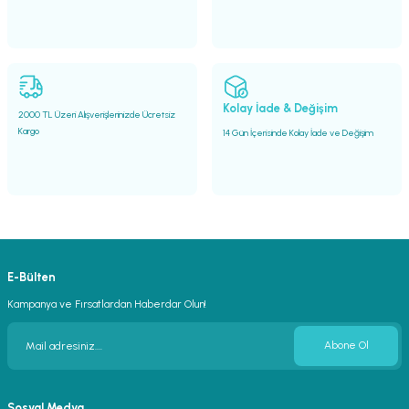
Gönder
Kolay İade & Değişim
2000 TL Üzeri Alışverişlerinizde Ücretsiz
Kargo
14 Gün İçerisinde Kolay İade ve Değişim
E-Bülten
Kampanya ve Fırsatlardan Haberdar Olun!
Abone Ol
Sosyal Medya