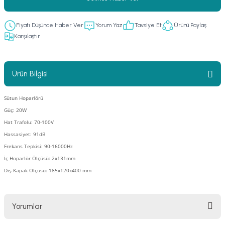
er
fonlar
i
temi
Fiyatı Düşünce Haber Ver
Yorum Yaz
Tavsiye Et
Ürünü Paylaş
istemleri
Karşılaştır
 & Devre Mebran
ları
 Paketleri
Ürün Bilgisi
nnektörler
leri
Sütun Hoparlörü
Güç: 20W
asa) Mikrofonları
istemi
Hat Trafolu: 70-100V
Hassasiyet: 91dB
fon Sistemleri
i Paketleri
Frekans Tepkisi: 90-16000Hz
İç Hoparlör Ölçüsü: 2x131mm
Mikrofonlar
Dış Kapak Ölçüsü:
185x120x400 mm
ı
ü
Yorumlar
ı
stemi