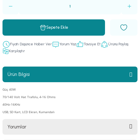
er
fonlar
i
temi
istemleri
Sepete Ekle
 & Devre Mebran
ları
 Paketleri
Fiyatı Düşünce Haber Ver
Yorum Yaz
Tavsiye Et
Ürünü Paylaş
Karşılaştır
nnektörler
leri
asa) Mikrofonları
istemi
Ürün Bilgisi
fon Sistemleri
i Paketleri
Güç 40W
70/140 Volt Hat Trafolu, 4-16 Ohms
Mikrofonlar
40Hz-16KHz
USB, SD Kart, LCD Ekran, Kumandalı
ı
ü
Yorumlar
ı
stemi