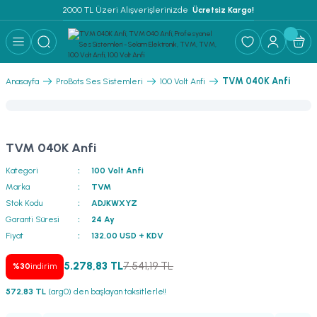
2000 TL Üzeri Alışverişlerinizde 
 Ücretsiz Kargo!
Geri Dön
Geri Dön
Geri Dön
Geri Dön
Geri Dön
Geri Dön
Geri Dön
Geri Dön
Geri Dön
ER
AR
 ANFİLER
STEMLERİ
İSTEMLERİ
 PAKETLER
i
TVM 040K Anfi
Anasayfa
ProBots Ses Sistemleri
100 Volt Anfi
) Mikrofonlar
emler
MLERİ PAKET
onları
MLERİ PAKET
TVM 040K Anfi
Anfiler
rofonları
fonlar
TEMLERİ PAKET
zı
Kategori
100 Volt Anfi
Marka
TVM
lu Hoparlörler
rofonlar
ar Sistemler
Stok Kodu
ADJKWXYZ
Garanti Süresi
24 Ay
Anfiler
 Hoparlörler
nektörler
) Mikrofonlar
er
Fiyat
132,00 USD + KDV
ör
etleri
) Mikrofonlar
5.278,83 TL
7.541,19 TL
%30
indirim
572,83 TL
(arg0) den başlayan taksitlerle!!
ri
ofon
fonlar
 Ve Pako Şalter