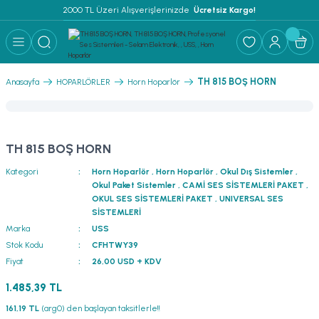
2000 TL Üzeri Alışverişlerinizde 
 Ücretsiz Kargo!
Geri Dön
Geri Dön
Geri Dön
Geri Dön
Geri Dön
Geri Dön
Geri Dön
Geri Dön
Geri Dön
ER
AR
 ANFİLER
STEMLERİ
İSTEMLERİ
 PAKETLER
i
TH 815 BOŞ HORN
Anasayfa
HOPARLÖRLER
Horn Hoparlör
) Mikrofonlar
emler
MLERİ PAKET
onları
MLERİ PAKET
TH 815 BOŞ HORN
Anfiler
rofonları
fonlar
TEMLERİ PAKET
zı
Kategori
Horn Hoparlör
,
Horn Hoparlör
,
Okul Dış Sistemler
,
Okul Paket Sistemler
,
CAMİ SES SİSTEMLERİ PAKET
,
lu Hoparlörler
rofonlar
ar Sistemler
OKUL SES SİSTEMLERİ PAKET
,
UNIVERSAL SES
SİSTEMLERİ
Marka
USS
Anfiler
 Hoparlörler
nektörler
) Mikrofonlar
er
Stok Kodu
CFHTWY39
Fiyat
26,00 USD + KDV
ör
etleri
) Mikrofonlar
1.485,39 TL
ri
ofon
fonlar
 Ve Pako Şalter
161,19 TL
(arg0) den başlayan taksitlerle!!