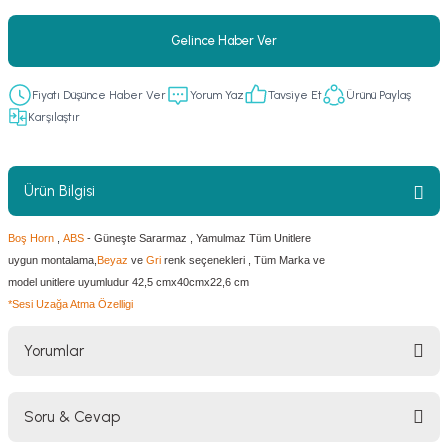
er
fonlar
i
temi
Gelince Haber Ver
istemleri
Fiyatı Düşünce Haber Ver
Yorum Yaz
Tavsiye Et
Ürünü Paylaş
Karşılaştır
 & Devre Mebran
ları
 Paketleri
nnektörler
leri
Ürün Bilgisi
asa) Mikrofonları
istemi
Boş Horn
,
ABS
- Güneşte Sararmaz , Yamulmaz Tüm Unitlere
uygun montalama,
Beyaz
ve
Gri
renk seçenekleri , Tüm Marka ve
fon Sistemleri
i Paketleri
model unitlere uyumludur 42,5 cmx40cmx22,6 cm
*Sesi Uzağa Atma Özelligi
Mikrofonlar
Yorumlar
ı
ü
ı
stemi
Soru & Cevap
Bu ürüne ilk yorumu siz yapın!