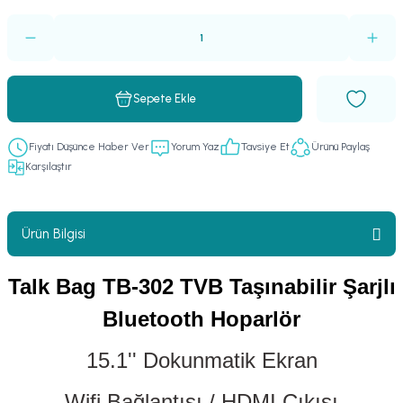
er
fonlar
i
temi
istemleri
Sepete Ekle
 & Devre Mebran
ları
 Paketleri
Fiyatı Düşünce Haber Ver
Yorum Yaz
Tavsiye Et
Ürünü Paylaş
nnektörler
leri
Karşılaştır
asa) Mikrofonları
istemi
Ürün Bilgisi
fon Sistemleri
i Paketleri
Talk Bag TB-302 TVB Taşınabilir Şarjlı
Mikrofonlar
Bluetooth Hoparlör
ı
ü
15.1'' Dokunmatik Ekran
ı
stemi
Wifi Bağlantısı / HDMI Çıkışı