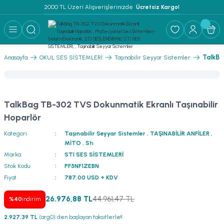
2000 TL Üzeri Alışverişlerinizde 
 Ücretsiz Kargo!
Geri Dön
Geri Dön
Geri Dön
Geri Dön
Geri Dön
Geri Dön
Geri Dön
Geri Dön
Geri Dön
ER
AR
 ANFİLER
STEMLERİ
İSTEMLERİ
 PAKETLER
i
TalkBa
Anasayfa
OKUL SES SİSTEMLERİ
Taşınabilir Seyyar Sistemler
) Mikrofonlar
emler
MLERİ PAKET
onları
MLERİ PAKET
TalkBag TB-302 TVS Dokunmatik Ekranlı Taşınabilir
Anfiler
rofonları
fonlar
TEMLERİ PAKET
zı
Hoparlör
Kategori
Taşınabilir Seyyar Sistemler
,
TAŞINABİLİR ANFİLER
,
lu Hoparlörler
rofonlar
ar Sistemler
MİTO
,
Stı
Marka
STI SES SİSTEMLERİ
Anfiler
 Hoparlörler
nektörler
) Mikrofonlar
er
Stok Kodu
PF5NF1ZEBN
Fiyat
787,00 USD + KDV
ör
etleri
) Mikrofonlar
26.976,88 TL
44.961,47 TL
%40
indirim
ri
ofon
fonlar
 Ve Pako Şalter
2.927,39 TL
(arg0) den başlayan taksitlerle!!