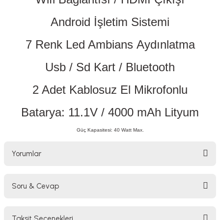
lar
parlörü
Android İşletim Sistemi
 Yaka Mikrofon
7 Renk Led Ambians Aydınlatma
Usb / Sd Kart / Bluetooth
2 Adet Kablosuz El Mikrofonlu
Batarya: 11.1V / 4000 mAh Lityum
Güç Kapasitesi: 40 Watt Max.
Yorumlar
Soru & Cevap
Bu ürüne ilk yorumu siz yapın!
Taksit Seçenekleri