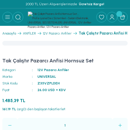
2000 TL Üzeri Alışverişlerinizde 
 Ücretsiz Kargo!
Geri Dön
Geri Dön
Geri Dön
Geri Dön
Geri Dön
Geri Dön
Geri Dön
Geri Dön
Geri Dön
ER
AR
 ANFİLER
STEMLERİ
İSTEMLERİ
 PAKETLER
i
Tak Çalıştır Pazarcı Anfisi H
Anasayfa
ANFİLER
12V Pazarcı Anfiler
) Mikrofonlar
emler
MLERİ PAKET
onları
MLERİ PAKET
Tak Çalıştır Pazarcı Anfisi Hornsuz Set
Anfiler
rofonları
fonlar
TEMLERİ PAKET
zı
Kategori
12V Pazarcı Anfiler
Marka
UNIVERSAL
lu Hoparlörler
rofonlar
ar Sistemler
Stok Kodu
Z35VZPLDEH
Fiyat
26,00 USD + KDV
Anfiler
 Hoparlörler
nektörler
) Mikrofonlar
er
1.485,39 TL
ör
etleri
) Mikrofonlar
161,19 TL
(arg0) den başlayan taksitlerle!!
ri
ofon
fonlar
 Ve Pako Şalter