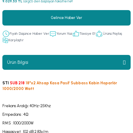
9.029,53 TL
(arg0) den başlayan taksitlerle!!
er
fonlar
i
temi
Gelince Haber Ver
istemleri
Fiyatı Düşünce Haber Ver
Yorum Yaz
Tavsiye Et
Ürünü Paylaş
 & Devre Mebran
ları
 Paketleri
Karşılaştır
nnektörler
leri
Ürün Bilgisi
asa) Mikrofonları
istemi
fon Sistemleri
i Paketleri
STI
SUB 218
18"x2 Ahsap Kasa Pasif Subbass Kabin Hoparlör
1000/2000 Watt
Mikrofonlar
Frekans Aralığı: 40Hz-25Khz
ı
ü
Empedans : 4Ω
RMS : 1000/2000W
ı
stemi
Hassasiyet : 102 dB 2,83v/m