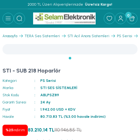
2000 TL Üzeri Alışverişlerinizde 
 Ücretsiz Kargo!
Geri Dön
Geri Dön
Geri Dön
Geri Dön
Geri Dön
Geri Dön
Geri Dön
Geri Dön
Geri Dön
0
ER
AR
 ANFİLER
STEMLERİ
İSTEMLERİ
 PAKETLER
i
Anasayfa
TERA Ses Sistemleri
STI Acil Anons Sistemleri
PS Serisi
) Mikrofonlar
emler
MLERİ PAKET
onları
MLERİ PAKET
STI - SUB 218 Hoparlör
Anfiler
rofonları
fonlar
TEMLERİ PAKET
zı
Kategori
PS Serisi
lu Hoparlörler
rofonlar
ar Sistemler
Marka
STI SES SİSTEMLERİ
Stok Kodu
ABLPSZ89
Anfiler
 Hoparlörler
nektörler
) Mikrofonlar
er
Garanti Süresi
24 Ay
Fiyat
1.942,00 USD + KDV
ör
etleri
) Mikrofonlar
Havale
80.713,83 TL (%3,00 havale indirimi)
83.210,14 TL
110.946,85 TL
%25
indirim
ri
ofon
fonlar
 Ve Pako Şalter