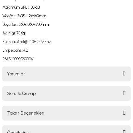
lar
parlörü
Maximum SPL : 130 dB
Woofer : 2x18” - 2x460mm
 Yaka Mikrofon
Boyutlar : 560x1060x780mm
Ağırlığı: 75Kg
Frekans Aralığı: 40Hz-25Khz
Empedans : 4Ω
RMS : 1000/2000W
Yorumlar
Soru & Cevap
Bu ürüne ilk yorumu siz yapın!
Taksit Seçenekleri
Yorum Yaz
Ürün hakkında henüz soru sorulmamış.
Önerileriniz