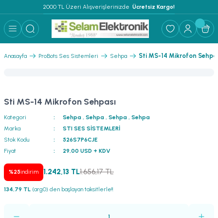
2000 TL Üzeri Alışverişlerinizde 
 Ücretsiz Kargo!
Geri Dön
Geri Dön
Geri Dön
Geri Dön
Geri Dön
Geri Dön
Geri Dön
Geri Dön
Geri Dön
ER
AR
 ANFİLER
STEMLERİ
İSTEMLERİ
 PAKETLER
i
Sti MS-14 Mikrofon Sehpa
Anasayfa
ProBots Ses Sistemleri
Sehpa
) Mikrofonlar
emler
MLERİ PAKET
onları
MLERİ PAKET
Sti MS-14 Mikrofon Sehpası
Anfiler
rofonları
fonlar
TEMLERİ PAKET
zı
Kategori
Sehpa
,
Sehpa
,
Sehpa
,
Sehpa
Marka
STI SES SİSTEMLERİ
lu Hoparlörler
rofonlar
ar Sistemler
Stok Kodu
526S7P6CJE
Fiyat
29,00 USD + KDV
Anfiler
 Hoparlörler
nektörler
) Mikrofonlar
er
1.242,13 TL
1.656,17 TL
%25
indirim
ör
etleri
) Mikrofonlar
134,79 TL
(arg0) den başlayan taksitlerle!!
ri
ofon
fonlar
 Ve Pako Şalter