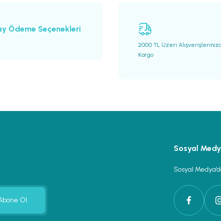
ay Ödeme Seçenekleri
2000 TL Üzeri Alışverişleriniz
Kargo
Gönder
Sosyal Med
Sosyal Medya’da
Abone Ol