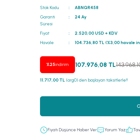
Stok Kodu
ABNQR458
Garanti
24 Ay
Süresi
Fiyat
2.520,00 USD + KDV
Havale
104.736,80 TL (%3,00 havale in
107.976,08 TL
143.968,
%25
indirim
11.717,00 TL
(arg0) den başlayan taksitlerle!!
G
Fiyatı Düşünce Haber Ver
Yorum Yaz
Tav