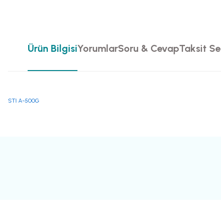
Ürün Bilgisi
Yorumlar
Soru & Cevap
Taksit Se
STI A-500G
Bu ürünün fiyat bilgisi, resim, ürün açıklamalarında ve diğer konularda yete
Görüş ve önerileriniz için teşekkür ederiz.
Ürün resmi kalitesiz, bozuk veya görüntülenemiyor.
Ürün açıklamasında eksik bilgiler bulunuyor.
Ürün bilgilerinde hatalar bulunuyor.
Ürün fiyatı diğer sitelerden daha pahalı.