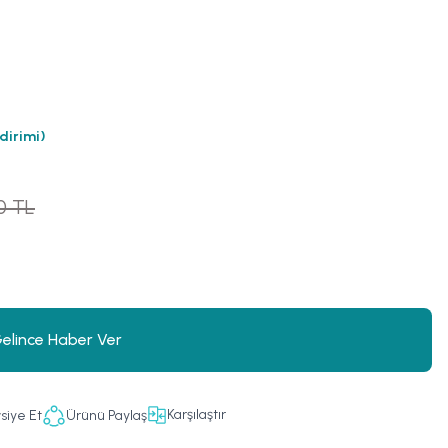
dirimi)
10 TL
elince Haber Ver
Karşılaştır
siye Et
Ürünü Paylaş