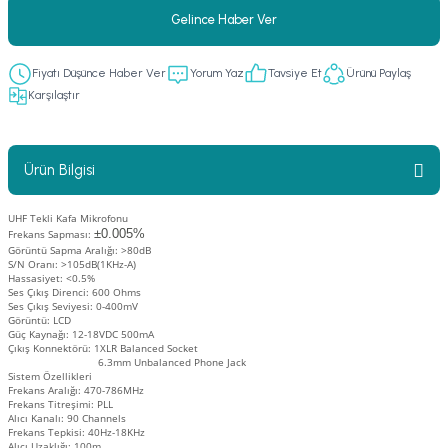
Gelince Haber Ver
er
fonlar
i
temi
istemleri
Fiyatı Düşünce Haber Ver
Yorum Yaz
Tavsiye Et
Ürünü Paylaş
Karşılaştır
 & Devre Mebran
ları
 Paketleri
Ürün Bilgisi
nnektörler
leri
UHF Tekli Kafa Mikrofonu
asa) Mikrofonları
istemi
±0.005%
Frekans Sapması:
Görüntü Sapma Aralığı: >80dB
S/N Oranı: >105dB(1KHz-A)
fon Sistemleri
i Paketleri
Hassasiyet: <0.5%
Ses Çıkış Direnci: 600 Ohms
Ses Çıkış Seviyesi: 0-400mV
Mikrofonlar
Görüntü: LCD
Güç Kaynağı: 12-18VDC 500mA
Çıkış Konnektörü: 1XLR Balanced Socket
6.3mm Unbalanced Phone Jack
ı
ü
Sistem Özellikleri
Frekans Aralığı: 470-786MHz
Frekans Titreşimi: PLL
ı
stemi
Alıcı Kanalı: 90 Channels
Frekans Tepkisi: 40Hz-18KHz
Alıcı Uzaklığı: 100m