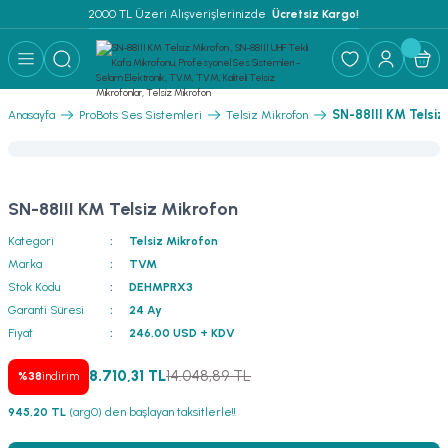
2000 TL Üzeri Alışverişlerinizde 
 Ücretsiz Kargo!
Geri Dön
Geri Dön
Geri Dön
Geri Dön
Geri Dön
Geri Dön
Geri Dön
Geri Dön
Geri Dön
ER
AR
 ANFİLER
STEMLERİ
İSTEMLERİ
 PAKETLER
i
SN-88III KM Telsiz
Anasayfa
ProBots Ses Sistemleri
Telsiz Mikrofon
) Mikrofonlar
emler
MLERİ PAKET
onları
MLERİ PAKET
SN-88III KM Telsiz Mikrofon
Anfiler
rofonları
fonlar
TEMLERİ PAKET
zı
Kategori
Telsiz Mikrofon
Marka
TVM
lu Hoparlörler
rofonlar
ar Sistemler
Stok Kodu
DEHMPRX3
Garanti Süresi
24 Ay
Anfiler
 Hoparlörler
nektörler
) Mikrofonlar
er
Fiyat
246,00 USD + KDV
ör
etleri
) Mikrofonlar
8.710,31 TL
14.048,89 TL
%38
indirim
945,20 TL
(arg0) den başlayan taksitlerle!!
ri
ofon
fonlar
 Ve Pako Şalter