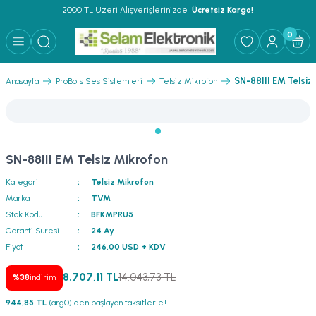
2000 TL Üzeri Alışverişlerinizde 
 Ücretsiz Kargo!
Geri Dön
Geri Dön
Geri Dön
Geri Dön
Geri Dön
Geri Dön
Geri Dön
Geri Dön
Geri Dön
0
ER
AR
 ANFİLER
STEMLERİ
İSTEMLERİ
 PAKETLER
i
SN-88III EM Telsiz
Anasayfa
ProBots Ses Sistemleri
Telsiz Mikrofon
) Mikrofonlar
emler
MLERİ PAKET
onları
MLERİ PAKET
SN-88III EM Telsiz Mikrofon
Anfiler
rofonları
fonlar
TEMLERİ PAKET
zı
Kategori
Telsiz Mikrofon
lu Hoparlörler
rofonlar
ar Sistemler
Marka
TVM
Stok Kodu
BFKMPRU5
Anfiler
 Hoparlörler
nektörler
) Mikrofonlar
er
Garanti Süresi
24 Ay
Fiyat
246,00 USD + KDV
ör
etleri
) Mikrofonlar
8.707,11 TL
14.043,73 TL
%38
indirim
ri
ofon
fonlar
 Ve Pako Şalter
944,85 TL
(arg0) den başlayan taksitlerle!!