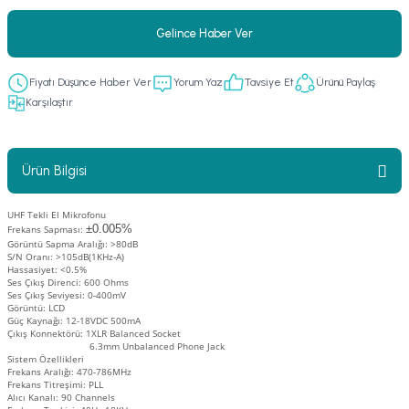
er
fonlar
i
temi
Gelince Haber Ver
istemleri
Fiyatı Düşünce Haber Ver
Yorum Yaz
Tavsiye Et
Ürünü Paylaş
Karşılaştır
 & Devre Mebran
ları
 Paketleri
nnektörler
leri
Ürün Bilgisi
asa) Mikrofonları
istemi
UHF Tekli El Mikrofonu
±0.005%
Frekans Sapması:
Görüntü Sapma Aralığı: >80dB
fon Sistemleri
i Paketleri
S/N Oranı: >105dB(1KHz-A)
Hassasiyet: <0.5%
Ses Çıkış Direnci: 600 Ohms
Mikrofonlar
Ses Çıkış Seviyesi: 0-400mV
Görüntü: LCD
Güç Kaynağı: 12-18VDC 500mA
Çıkış Konnektörü: 1XLR Balanced Socket
ı
ü
6.3mm Unbalanced Phone Jack
Sistem Özellikleri
Frekans Aralığı: 470-786MHz
ı
stemi
Frekans Titreşimi: PLL
Alıcı Kanalı: 90 Channels