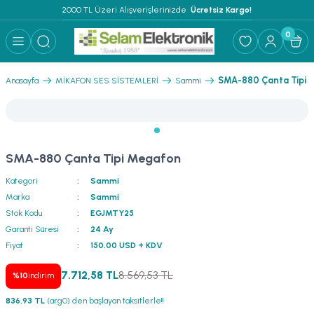
2000 TL Üzeri Alışverişlerinizde 
 Ücretsiz Kargo!
Geri Dön
Geri Dön
Geri Dön
Geri Dön
Geri Dön
Geri Dön
Geri Dön
Geri Dön
Geri Dön
0
ER
AR
 ANFİLER
STEMLERİ
İSTEMLERİ
 PAKETLER
i
SMA-880 Çanta Tipi 
Anasayfa
MİKAFON SES SİSTEMLERİ
Sammi
) Mikrofonlar
emler
MLERİ PAKET
onları
MLERİ PAKET
SMA-880 Çanta Tipi Megafon
Anfiler
rofonları
fonlar
TEMLERİ PAKET
zı
Kategori
Sammi
lu Hoparlörler
rofonlar
ar Sistemler
Marka
Sammi
Stok Kodu
EGJMTY25
Anfiler
 Hoparlörler
nektörler
) Mikrofonlar
er
Garanti Süresi
24 Ay
Fiyat
150,00 USD + KDV
ör
etleri
) Mikrofonlar
7.712,58 TL
8.569,53 TL
%10
indirim
ri
ofon
fonlar
 Ve Pako Şalter
836,93 TL
(arg0) den başlayan taksitlerle!!