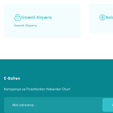
Ürün fiyatı diğer sitelerden daha pahalı.
Bu ürüne benzer farklı alternatifler olmalı.
Güvenli Alışveriş
Kol
Güvenli Alışveriş
E-Bülten
Kampanya ve Fırsatlardan Haberdar Olun!