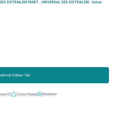
SES SİSTEMLERİ PAKET
,
UNIVERSAL SES SİSTEMLERİ
,
Sütun
elince Haber Ver
Karşılaştır
siye Et
Ürünü Paylaş