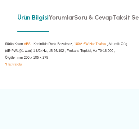
Ürün Bilgisi
Yorumlar
Soru & Cevap
Taksit Se
Sütün Kolon
ABS
- Kesinlikle Renk Bozulmaz,
100V
,
6W Hat Trafolu
, Akustik Güç
(dB-PWL@1 watt) 1 k/2kHz, dB 93/102 , Frekans Tepkisi, Hz 70-18,000 ,
Ölçüler, mm 200 x 105 x 275
*Hat trafolu
Bu ürünün fiyat bilgisi, resim, ürün açıklamalarında ve diğer konularda yete
Görüş ve önerileriniz için teşekkür ederiz.
Ürün resmi kalitesiz, bozuk veya görüntülenemiyor.
Ürün açıklamasında eksik bilgiler bulunuyor.
Ürün bilgilerinde hatalar bulunuyor.