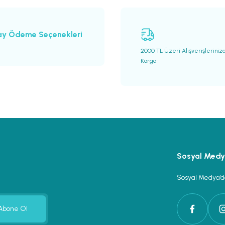
ay Ödeme Seçenekleri
2000 TL Üzeri Alışverişleriniz
Kargo
Gönder
Sosyal Med
Sosyal Medya’da
Abone Ol