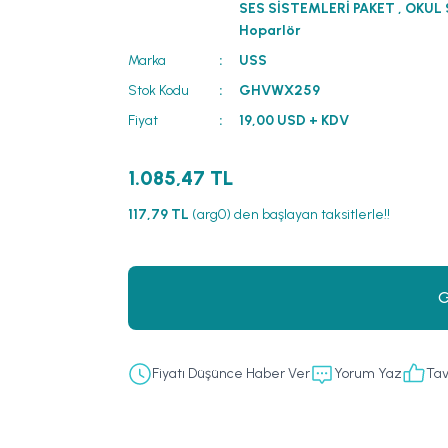
SES SİSTEMLERİ PAKET
,
OKUL 
Hoparlör
Marka
USS
Stok Kodu
GHVWX259
Fiyat
19,00 USD + KDV
1.085,47 TL
117,79 TL
(arg0) den başlayan taksitlerle!!
G
Fiyatı Düşünce Haber Ver
Yorum Yaz
Tav