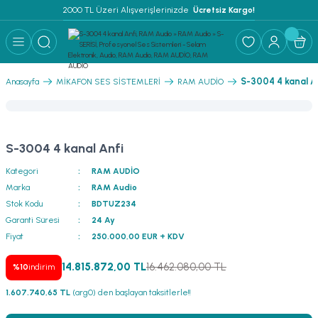
2000 TL Üzeri Alışverişlerinizde 
 Ücretsiz Kargo!
Geri Dön
Geri Dön
Geri Dön
Geri Dön
Geri Dön
Geri Dön
Geri Dön
Geri Dön
Geri Dön
ER
AR
 ANFİLER
STEMLERİ
İSTEMLERİ
 PAKETLER
i
S-3004 4 kanal A
Anasayfa
MİKAFON SES SİSTEMLERİ
RAM AUDİO
) Mikrofonlar
emler
MLERİ PAKET
onları
MLERİ PAKET
S-3004 4 kanal Anfi
Anfiler
rofonları
fonlar
TEMLERİ PAKET
zı
Kategori
RAM AUDİO
Marka
RAM Audio
lu Hoparlörler
rofonlar
ar Sistemler
Stok Kodu
BDTUZ234
Garanti Süresi
24 Ay
Anfiler
 Hoparlörler
nektörler
) Mikrofonlar
er
Fiyat
250.000,00 EUR + KDV
ör
etleri
) Mikrofonlar
14.815.872,00 TL
16.462.080,00 TL
%10
indirim
1.607.740,65 TL
(arg0) den başlayan taksitlerle!!
ri
ofon
fonlar
 Ve Pako Şalter