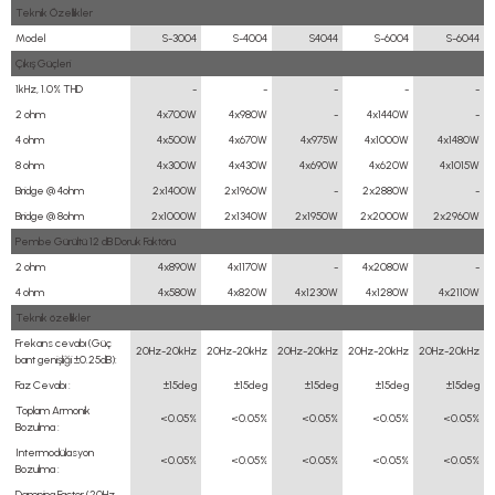
Teknik Özellikler
Model
S-3004
S-4004
S4044
S-6004
S-6044
Çıkış Güçleri
1kHz, 1.0% THD
-
-
-
-
-
2 ohm
4x700W
4x980W
-
4x1440W
-
4 ohm
4x500W
4x670W
4x975W
4x1000W
4x1480W
8 ohm
4x300W
4x430W
4x690W
4x620W
4x1015W
Bridge @ 4ohm
2x1400W
2x1960W
-
2x2880W
-
Bridge @ 8ohm
2x1000W
2x1340W
2x1950W
2x2000W
2x2960W
Pembe Gürültü 12 dB Doruk Faktörü
2 ohm
4x890W
4x1170W
-
4x2080W
-
4 ohm
4x580W
4x820W
4x1230W
4x1280W
4x2110W
Teknik özellikler
Frekans cevabı (Güç
20Hz-20kHz
20Hz-20kHz
20Hz-20kHz
20Hz-20kHz
20Hz-20kHz
bant genişliği ±0.25dB):
Faz Cevabı :
±15deg
±15deg
±15deg
±15deg
±15deg
Toplam Armonik
<0.05%
<0.05%
<0.05%
<0.05%
<0.05%
Bozulma :
Intermodülasyon
<0.05%
<0.05%
<0.05%
<0.05%
<0.05%
Bozulma :
Damping Factor (20Hz-