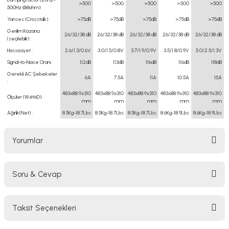
>500
>500
>500
>500
>500
500Hz @8ohm):
Yanses (Crosstalk) :
>75dB
>75dB
>75dB
>75dB
>75dB
Gerilim Kazancı
26/32/38 dB
26/32/38 dB
26/32/38 dB
26/32/38 dB
26/32/38 dB
(seçilebilir) :
Hassasiyet :
2.6/1.3/0.6V
3.0/1.5/0.8V
3.7/1.9/0.9V
3.5/1.8/0.9V
5.0/2.5/1.3V
Signal-to-Noise Oranı :
112dB
113dB
116dB
116dB
118dB
Gerekli AC Şebekeler
6A
7.5A
11A
10.5A
15A
:
483x88.9x310
483x88.9x310
483x88.9x310
483x88.9x310
483x88.9x310
Ölçüler (WxHxD):
mm
mm
mm
mm
mm
Ağırlık(Net) :
8.5Kg-18.7Lbs
8.5Kg-18.7Lbs
8.5Kg-18.7Lbs
8.6Kg-18.9Lbs
8.6Kg-18.9Lbs
Yorumlar
Soru & Cevap
Bu ürüne ilk yorumu siz yapın!
Taksit Seçenekleri
Yorum Yaz
Ürün hakkında henüz soru sorulmamış.